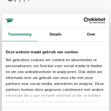
C Styler
De C Styler is de draaipoort die
Toestemming
Details
Over
vrijwel overal ingezet kan worden.
Deze website maakt gebruik van cookies
WM (Draadmat 8/6/8)
We gebruiken cookies om content en advertenties te
personaliseren, om functies voor social media te bieden
Tot enkel 250cm, dubbel
en om ons websiteverkeer te analyseren. Ook delen we
500cm.
informatie over uw gebruik van onze site met onze
RD (Ronde spijlen)
partners voor social media, adverteren en analyse. Deze
partners kunnen deze gegevens combineren met andere
Tot enkel 300cm, dubbel
informatie die u aan ze heeft verstrekt of die ze hebben
600cm.
verzameld op basis van uw gebruik van hun services.