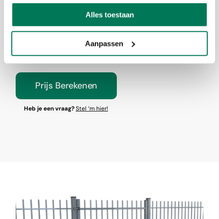
RT (Puntenkam)
Tot enkel 300cm, dubbel
Alles toestaan
600cm.
Aanpassen
Prijs Berekenen
Heb je een vraag?
Stel ‘m hier!