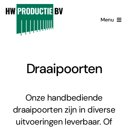
Ga
naar
Menu
inhoud
Producten
Over Ons
Draaipoorten
Contact
Inloggen
Onze handbediende
draaipoorten zijn in diverse
uitvoeringen leverbaar. Of