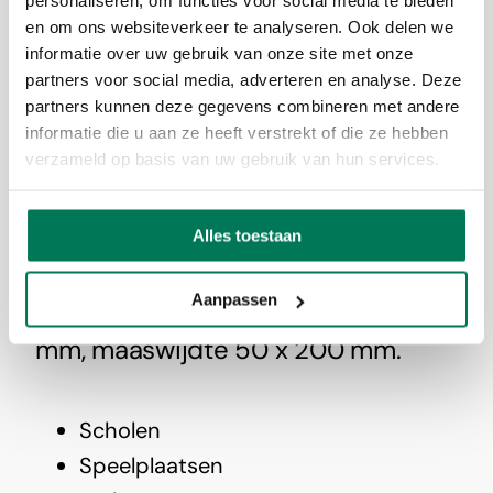
personaliseren, om functies voor social media te bieden
en om ons websiteverkeer te analyseren. Ook delen we
informatie over uw gebruik van onze site met onze
WP:
6/5/6
partners voor social media, adverteren en analyse. Deze
partners kunnen deze gegevens combineren met andere
dubbelstaafs
informatie die u aan ze heeft verstrekt of die ze hebben
verzameld op basis van uw gebruik van hun services.
draadmat
Alles toestaan
Dubbele horizontale draad Ø 6
Aanpassen
mm, enkele verticale draad Ø 5
mm, maaswijdte 50 x 200 mm.
Scholen
Speelplaatsen