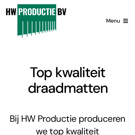
Ga
naar
Menu
inhoud
Producten
Over Ons
Top kwaliteit
Contact
draadmatten
Inloggen
Bij HW Productie produceren
we top kwaliteit